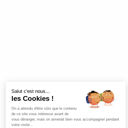
ÉTAT CIVIL
TRANSPORTS
MA
P
Con
Place
Salut c'est nous...
7845
les Cookies !
Télé
On a attendu d'être sûrs que le contenu
Emai
de ce site vous intéresse avant de
Nous
vous déranger, mais on aimerait bien vous accompagner pendant
votre visite...