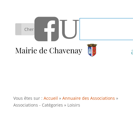
U

Bulletin
Loisirs
Rechercher:
d'information
Vous êtes sur :
Accueil
»
Annuaire des Associations
»
Associations - Catégories
»
Loisirs