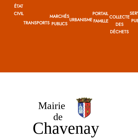
ÉTAT
SER
CIVIL
PORTAIL
MARCHÉS
COLLECTE
URBANISME
PUB
FAMILLE
TRANSPORTS
PUBLICS
DES
DÉCHETS