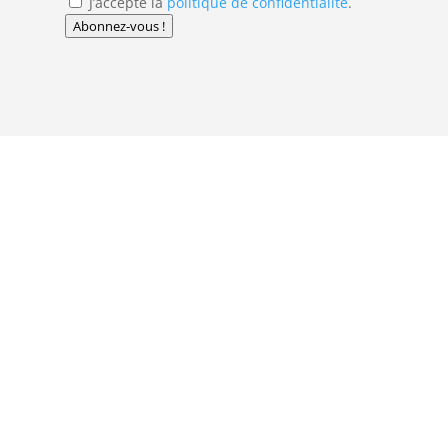
J’accepte la
politique de confidentialité
.
Abonnez-vous !