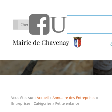
U

Bulletin
Petite
Rechercher:
d'information
enfance
Vous êtes sur :
Accueil
»
Annuaire des Entreprises
»
Entreprises - Catégories
»
Petite enfance