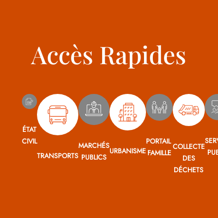
Accès Rapides
ÉTAT
SER
CIVIL
PORTAIL
MARCHÉS
COLLECTE
URBANISME
PUB
FAMILLE
TRANSPORTS
PUBLICS
DES
DÉCHETS