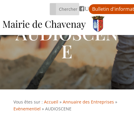
Rechercher:
U

Bulletin d'informa
AUDIOSCEN
E
Vous êtes sur :
Accueil
»
Annuaire des Entreprises
»
Evènementiel
»
AUDIOSCENE