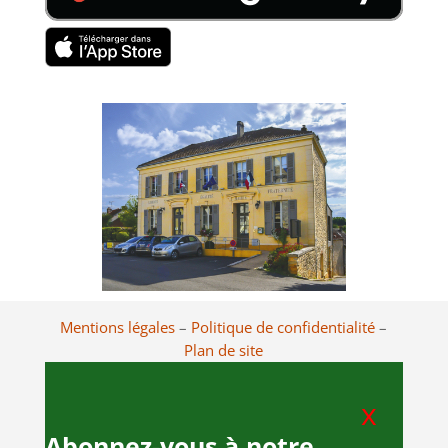
Mentions légales
–
Politique de confidentialité
–
Plan de site
x
Abonnez-vous à notre